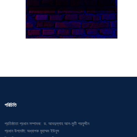
পরিচিতি
প্রতিষ্ঠাতা প্রধান সম্পাদক: ড. আবদুল্লাহ আল-মুতী শরফুদ্দীন
প্রধান উপদেষ্টা: অধ্যাপক মুহাম্মদ ইউনুস
উপদেষ্টা সম্পাদক: ড. মুহম্মদ জাফর ইকবাল