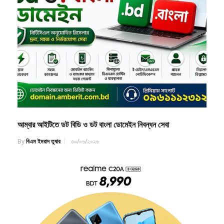
আম্বার আইটিতে ডট বিডি ও ডট বাংলা ডোমেইন নিবন্ধন সেবা
By
বিএম ইমরাদ তুষার
৩০/০৬/২০২৬