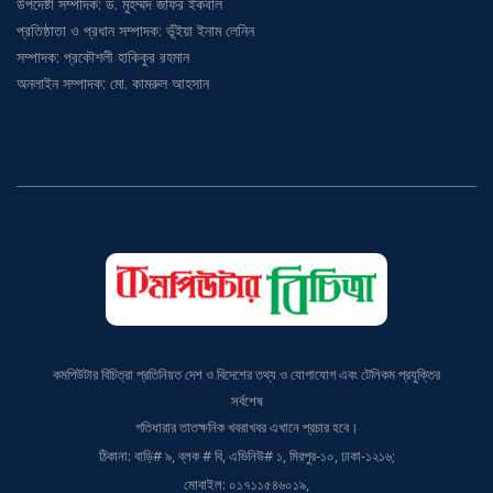
প্রতিষ্ঠাতা ও প্রধান সম্পাদক: ভূঁইয়া ইনাম লেনিন
সম্পাদক: প্রকৌশলী হাকিকুর রহমান
অনলাইন সম্পাদক: মো. কামরুল আহসান
কমপিউটার বিচিত্রা প্রতিনিয়ত দেশ ও বিদেশের তথ্য ও যোগাযোগ এবং টেলিকম প্রযুক্তির
সর্বশেষ
গতিধারার তাতক্ষনিক খবরাখবর এখানে প্রচার হবে।
ঠিকানা: বাড়ি# ৯, ব্লক # বি, এভিনিউ# ১, মিরপুর-১০, ঢাকা-১২১৬;
মোবাইল: ০১৭১১৫৪৬০১৯,
০১৯৭১৫৪৬০১৯, ০১৯১৬৭৬০৩০৩;