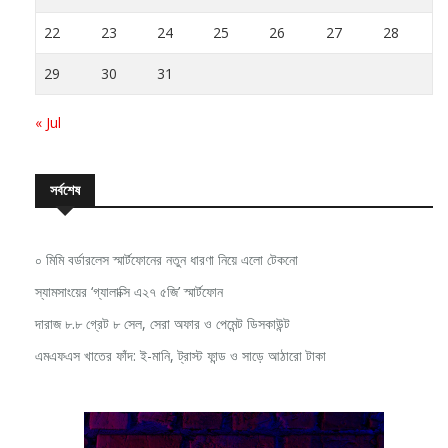
22
23
24
25
26
27
28
29
30
31
« Jul
সর্বশেষ
০ মিমি বর্ডারলেস স্মার্টফোনের নতুন ধারণা নিয়ে এলো টেকনো
স্যামসাংয়ের ‘গ্যালাক্সি এ২৭ ৫জি’ স্মার্টফোন
দারাজ ৮.৮ গ্রেট ৮ সেল, সেরা অফার ও পেমেন্ট ডিসকাউন্ট
এমএফএস খাতের ফাঁদ: ই-মানি, ট্রাস্ট ফান্ড ও সাড়ে আঠারো টাকা