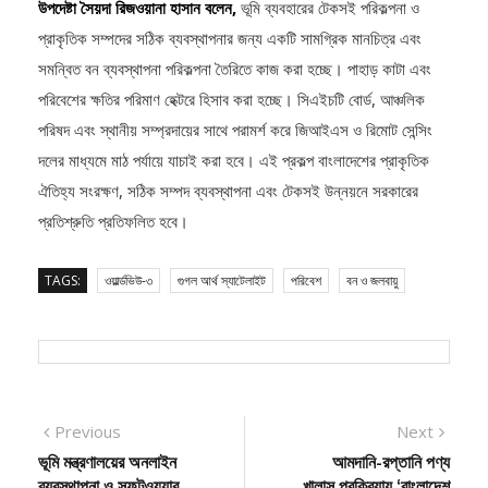
প্রাকৃতিক সম্পদের সঠিক ব্যবস্থাপনার জন্য একটি সামগ্রিক মানচিত্র এবং
সমন্বিত বন ব্যবস্থাপনা পরিকল্পনা তৈরিতে কাজ করা হচ্ছে। পাহাড় কাটা এবং
পরিবেশের ক্ষতির পরিমাণ হেক্টরে হিসাব করা হচ্ছে। সিএইচটি বোর্ড, আঞ্চলিক
পরিষদ এবং স্থানীয় সম্প্রদায়ের সাথে পরামর্শ করে জিআইএস ও রিমোট সেন্সিং
দলের মাধ্যমে মাঠ পর্যায়ে যাচাই করা হবে। এই প্রকল্প বাংলাদেশের প্রাকৃতিক
ঐতিহ্য সংরক্ষণ, সঠিক সম্পদ ব্যবস্থাপনা এবং টেকসই উন্নয়নে সরকারের
প্রতিশ্রুতি প্রতিফলিত হবে।
TAGS:
ওয়ার্ল্ডভিউ-৩
গুগল আর্থ স্যাটেলাইট
পরিবেশ
বন ও জলবায়ু
Post
Previous
Next
Previous
Next
post:
post:
ভূমি মন্ত্রণালয়ের অনলাইন
আমদানি-রপ্তানি পণ্য
navigation
ব্যবস্থাপনা ও সফটওয়্যার
খালাস প্রক্রিয়ায় ‘বাংলাদেশ
হালনাগাদ করা হয়েছে
সিঙ্গেল উইন্ডো’ ব্যবহার