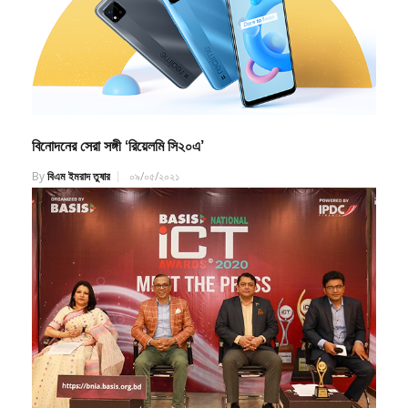
বিনোদনের সেরা সঙ্গী ‘রিয়েলমি সি২০এ’
By
বিএম ইমরাদ তুষার
০৯/০৫/২০২১