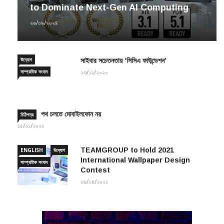
২৬/০৯/২০২৪
উদ্যোগ
সাইবার সচেতনতায় ‘সিসিএ ফাউন্ডেশন’
সাম্প্রতিক সংবাদ
২৩/১২/২০২০
পথ চলতে মোবাইলফোন নয়
চিঠিপত্র
১৫/০১/২০২০
TEAMGROUP to Hold 2021
ENGLISH
উদ্যোগ
International Wallpaper Design
সাম্প্রতিক সংবাদ
Contest
০৬/০৪/২০২১