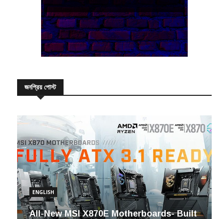
জনপ্রিয় পোস্ট
ENGLISH
All-New MSI X870E Motherboards- Built
to Dominate Next-Gen AI Computing