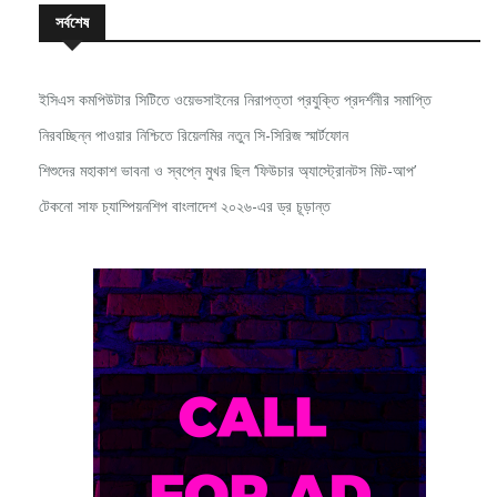
সর্বশেষ
ইসিএস কমপিউটার সিটিতে ওয়েভসাইনের নিরাপত্তা প্রযুক্তি প্রদর্শনীর সমাপ্তি
নিরবচ্ছিন্ন পাওয়ার নিশ্চিতে রিয়েলমির নতুন সি-সিরিজ স্মার্টফোন
শিশুদের মহাকাশ ভাবনা ও স্বপ্নে মুখর ছিল ‘ফিউচার অ্যাস্ট্রোনটস মিট-আপ’
টেকনো সাফ চ্যাম্পিয়নশিপ বাংলাদেশ ২০২৬-এর ড্র চূড়ান্ত