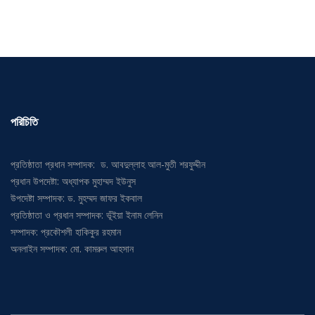
পরিচিতি
প্রতিষ্ঠাতা প্রধান সম্পাদক: ড. আবদুল্লাহ আল-মুতী শরফুদ্দীন
প্রধান উপদেষ্টা: অধ্যাপক মুহাম্মদ ইউনুস
উপদেষ্টা সম্পাদক: ড. মুহম্মদ জাফর ইকবাল
প্রতিষ্ঠাতা ও প্রধান সম্পাদক: ভূঁইয়া ইনাম লেনিন
সম্পাদক: প্রকৌশলী হাকিকুর রহমান
অনলাইন সম্পাদক: মো. কামরুল আহসান