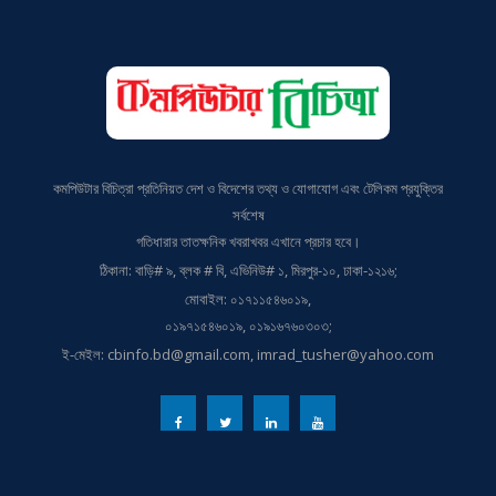
কমপিউটার বিচিত্রা প্রতিনিয়ত দেশ ও বিদেশের তথ্য ও যোগাযোগ এবং টেলিকম প্রযুক্তির
সর্বশেষ
গতিধারার তাতক্ষনিক খবরাখবর এখানে প্রচার হবে।
ঠিকানা: বাড়ি# ৯, ব্লক # বি, এভিনিউ# ১, মিরপুর-১০, ঢাকা-১২১৬;
মোবাইল: ০১৭১১৫৪৬০১৯,
০১৯৭১৫৪৬০১৯, ০১৯১৬৭৬০৩০৩;
ই-মেইল: cbinfo.bd@gmail.com, imrad_tusher@yahoo.com