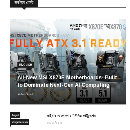
ENGLISH
All-New MSI X870E Motherboards- Built
to Dominate Next-Gen AI Computing
২৬/০৯/২০২৪
উদ্যোগ
সাইবার সচেতনতায় ‘সিসিএ ফাউন্ডেশন’
সাম্প্রতিক সংবাদ
২৩/১২/২০২০