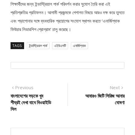
প্রতিশ্রুতির প্রতিফলন। আগামী প্রজন্মকে পেশাগত বিষয়ে আরও দক্ষ করে তুলতে
এবং পড়াশোনার সঙ্গে ব্যবহারিক প্রয়োগের সংযোগ স্থাপন করতে ‘এনার্জিপ্যাক
ফিউচার লিডারশিপ প্রোগ্রাম’ চালু করেছে।
TAGS:
ইন্ডাস্ট্রিয়াল পার্ক
এইউএসটি
এনার্জিপ্যাক
Post
Previous
Next
Previous
Next
post:
post:
বাংলাদেশের সড়কে খুব
আবারও জিটি সিরিজ আনার
navigation
শীঘ্রই দেখা যাবে বিওয়াইডি
ঘোষণা
সিল
বিএম ইমরাদ তুষার