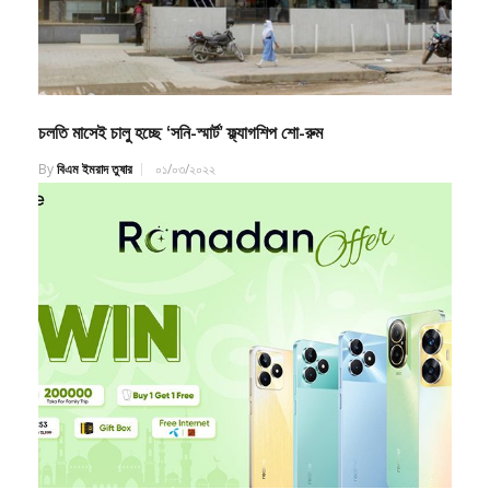
চলতি মাসেই চালু হচ্ছে ‘সনি-স্মার্ট’ ফ্ল্যাগশিপ শো-রুম
By
বিএম ইমরাদ তুষার
০১/০৩/২০২২