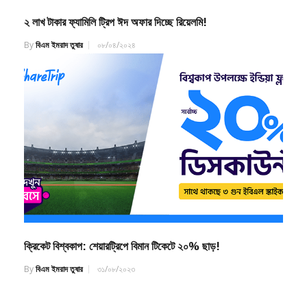
২ লাখ টাকার ফ্যামিলি ট্রিপ ঈদ অফার দিচ্ছে রিয়েলমি!
By
বিএম ইমরাদ তুষার
০৮/০৪/২০২৪
ক্রিকেট বিশ্বকাপ: শেয়ারট্রিপে বিমান টিকেটে ২০% ছাড়!
By
বিএম ইমরাদ তুষার
৩১/০৮/২০২৩