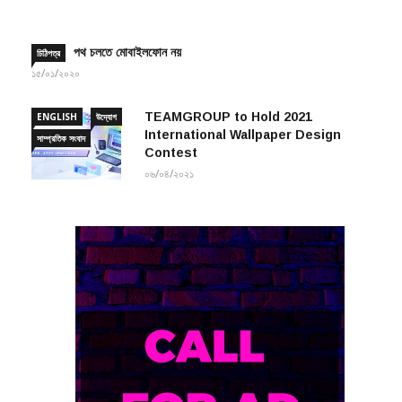
পথ চলতে মোবাইলফোন নয়
চিঠিপত্র
১৫/০১/২০২০
TEAMGROUP to Hold 2021
ENGLISH
উদ্যোগ
International Wallpaper Design
সাম্প্রতিক সংবাদ
Contest
০৬/০৪/২০২১