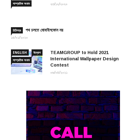
সাম্প্রতিক সংবাদ
২৩/১২/২০২০
পথ চলতে মোবাইলফোন নয়
চিঠিপত্র
১৫/০১/২০২০
TEAMGROUP to Hold 2021
ENGLISH
উদ্যোগ
International Wallpaper Design
সাম্প্রতিক সংবাদ
Contest
০৬/০৪/২০২১