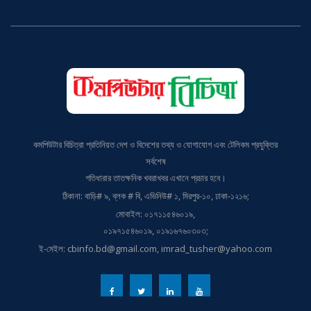
কমপিউটার বিচিত্রা প্রতিনিয়ত দেশ ও বিদেশের তথ্য ও যোগাযোগ এবং টেলিকম প্রযুক্তির
সর্বশেষ
গতিধারার তাতক্ষনিক খবরাখবর এখানে প্রচার হবে।
ঠিকানা: বাড়ি# ৯, ব্লক # বি, এভিনিউ# ১, মিরপুর-১০, ঢাকা-১২১৬;
মোবাইল: ০১৭১১৫৪৬০১৯,
০১৯৭১৫৪৬০১৯, ০১৯১৬৭৬০৩০৩;
ই-মেইল: cbinfo.bd@gmail.com, imrad_tusher@yahoo.com