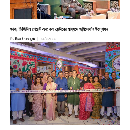
ডাক, ডিজিটাল পেমেন্ট এবং কল সেন্টারের মাধ্যমে ভূমিসেবা’র উদ্বোধন
By
বিএম ইমরাদ তুষার
১২/০১/২০২২