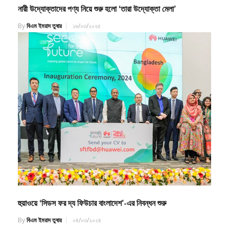
নারী উদ্যোক্তাদের পণ্য নিয়ে শুরু হলো ‘তারা উদ্যোক্তা মেলা’
By
বিএম ইমরাদ তুষার
১৬/০৩/২০২৫
হুয়াওয়ে ‘সিডস ফর দ্য ফিউচার বাংলাদেশ’-এর নিবন্ধন শুরু
By
বিএম ইমরাদ তুষার
০৪/০৩/২০২৪