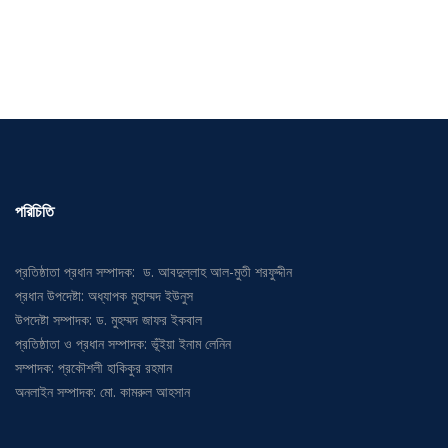
পরিচিতি
প্রতিষ্ঠাতা প্রধান সম্পাদক: ড. আবদুল্লাহ আল-মুতী শরফুদ্দীন
প্রধান উপদেষ্টা: অধ্যাপক মুহাম্মদ ইউনুস
উপদেষ্টা সম্পাদক: ড. মুহম্মদ জাফর ইকবাল
প্রতিষ্ঠাতা ও প্রধান সম্পাদক: ভূঁইয়া ইনাম লেনিন
সম্পাদক: প্রকৌশলী হাকিকুর রহমান
অনলাইন সম্পাদক: মো. কামরুল আহসান