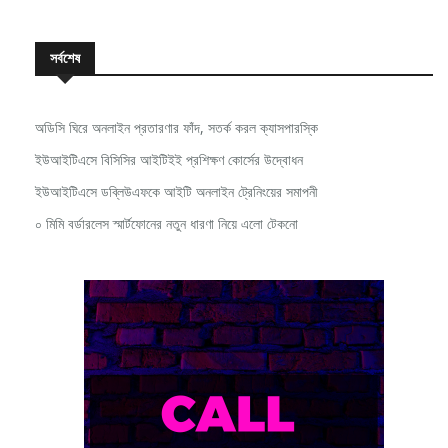
সর্বশেষ
অডিসি ঘিরে অনলাইন প্রতারণার ফাঁদ, সতর্ক করল ক্যাসপারস্কি
ইউআইটিএসে বিসিসির আইটিইই প্রশিক্ষণ কোর্সের উদ্বোধন
ইউআইটিএসে ডব্লিউএফকে আইটি অনলাইন ট্রেনিংয়ের সমাপনী
০ মিমি বর্ডারলেস স্মার্টফোনের নতুন ধারণা নিয়ে এলো টেকনো