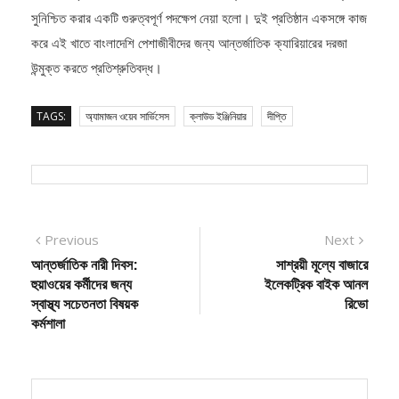
সুনিশ্চিত করার একটি গুরুত্বপূর্ণ পদক্ষেপ নেয়া হলো। দুই প্রতিষ্ঠান একসঙ্গে কাজ
করে এই খাতে বাংলাদেশি পেশাজীবীদের জন্য আন্তর্জাতিক ক্যারিয়ারের দরজা
উন্মুক্ত করতে প্রতিশ্রুতিবদ্ধ।
TAGS:
অ্যামাজন ওয়েব সার্ভিসেস
ক্লাউড ইঞ্জিনিয়ার
দীপ্তি
Post
Previous
Next
Previous
Next
post:
post:
আন্তর্জাতিক নারী দিবস:
সাশ্রয়ী মূল্যে বাজারে
navigation
হুয়াওয়ের কর্মীদের জন্য
ইলেকট্রিক বাইক আনল
স্বাস্থ্য সচেতনতা বিষয়ক
রিভো
কর্মশালা