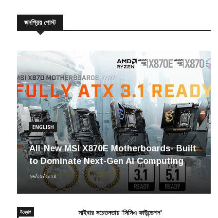
জনপ্রিয় পোস্ট
ENGLISH
All-New MSI X870E Motherboards- Built
to Dominate Next-Gen AI Computing
২৬/০৯/২০২৪
উদ্যোগ
সাইবার সচেতনতায় ‘সিসিএ ফাউন্ডেশন’