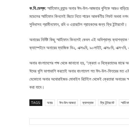
ক.বি.ডেস্ক:
স্মার্টফোন ব্র্যান্ড অনার ঈদ-উল-আজহার খুশিকে আরও বাড়িয়ে
মডেলের স্মার্টফোন কিনলেই জিতে নিতে পারেন আকর্ষণীয় গিফট অথবা নগদ 
সুবিধাসহ গ্রামীনফোন, রবি ও এয়ারটেল গ্রাহকদের জন্য ফ্রি ইন্টারনেট।
অনারের নির্দিষ্ট কিছু স্মার্টফোন কিনলেই কেবল এই অবিশ্বাস্য ক্যাশব্
ক্যাম্পেইনে অনারের ম্যাজিক ভি২, এক্স৯বি, ৯০লাইট, এক্স৮বি, এক্স৭বি
অনার বাংলাদেশের পক্ষ থেকে জানানো হয়, “ক্রেতা ও বিক্রেতাদের মাঝে অ
ঈদের খুশি ভাগাভাগি করতেই অনার বাংলাদেশ গত ঈদ-উল-ফিতরের মত এ
যেকোনো অনার অথোরাইজড মোবাইল রিটেইল থেকেই ক্রেতারা অনারের স্মার্
করা যাবে।
TAGS:
অনার
ঈদ-উল-আজহা
ক্যাশব্যাক
ফ্রি ইন্টারনেট
স্মার্টফ