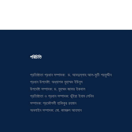
পরিচিতি
প্রতিষ্ঠাতা প্রধান সম্পাদক: ড. আবদুল্লাহ আল-মুতী শরফুদ্দীন
প্রধান উপদেষ্টা: অধ্যাপক মুহাম্মদ ইউনুস
উপদেষ্টা সম্পাদক: ড. মুহম্মদ জাফর ইকবাল
প্রতিষ্ঠাতা ও প্রধান সম্পাদক: ভূঁইয়া ইনাম লেনিন
সম্পাদক: প্রকৌশলী হাকিকুর রহমান
অনলাইন সম্পাদক: মো. কামরুল আহসান