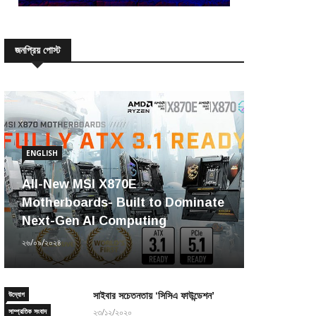
জনপ্রিয় পোস্ট
ENGLISH
All-New MSI X870E
Motherboards- Built to Dominate
Next-Gen AI Computing
২৬/০৯/২০২৪
উদ্যোগ
সাইবার সচেতনতায় ‘সিসিএ ফাউন্ডেশন’
সাম্প্রতিক সংবাদ
২৩/১২/২০২০