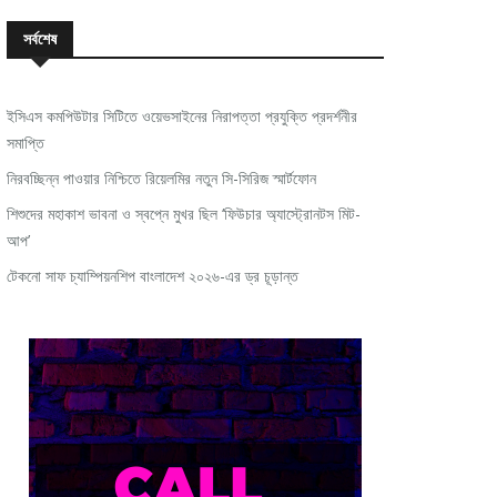
সর্বশেষ
ইসিএস কমপিউটার সিটিতে ওয়েভসাইনের নিরাপত্তা প্রযুক্তি প্রদর্শনীর
সমাপ্তি
নিরবচ্ছিন্ন পাওয়ার নিশ্চিতে রিয়েলমির নতুন সি-সিরিজ স্মার্টফোন
শিশুদের মহাকাশ ভাবনা ও স্বপ্নে মুখর ছিল ‘ফিউচার অ্যাস্ট্রোনটস মিট-
আপ’
টেকনো সাফ চ্যাম্পিয়নশিপ বাংলাদেশ ২০২৬-এর ড্র চূড়ান্ত