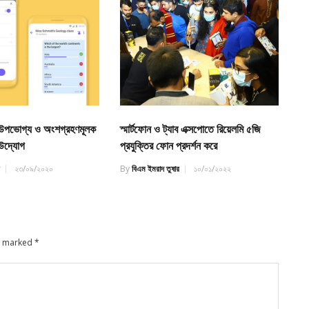
কে উপভোগ্য ও অংশগ্রহণমূলক
স্মার্টফোন ও ট্যাব এক্সপোতে রিয়েলমি ৫জি
উদ্যোগ
প্রযুক্তির ফোন প্রদর্শন করে
র
২৩/০৯/২০২০
By
বিএম ইমরাদ তুষার
১০/০১/২০২২
re marked
*