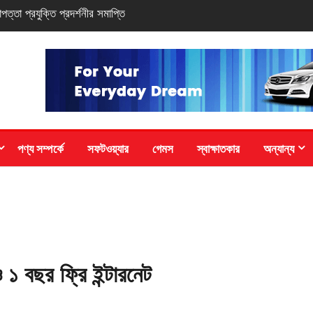
-সিরিজ স্মার্টফোন
পণ্য সম্পর্কে
সফটওয়্যার
গেমস
স্বাক্ষাতকার
অন্যান্য
 ১ বছর ফ্রি ইন্টারনেট