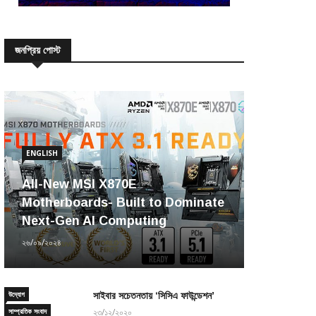
জনপ্রিয় পোস্ট
ENGLISH
All-New MSI X870E
Motherboards- Built to Dominate
Next-Gen AI Computing
২৬/০৯/২০২৪
উদ্যোগ
সাইবার সচেতনতায় ‘সিসিএ ফাউন্ডেশন’
সাম্প্রতিক সংবাদ
২৩/১২/২০২০