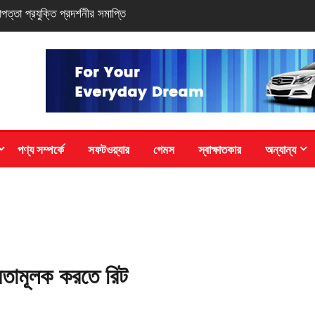
সি-সিরিজ স্মার্টফোন
পণ্য সম্পর্কে
সফটওয়্যার
গেমস
স্বাক্ষাতকার
অন্যান্য
তামূলক করতে রিট