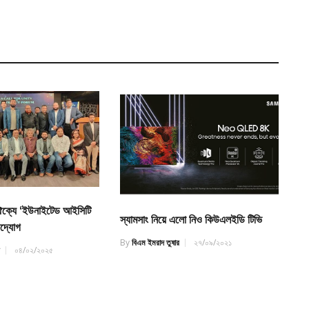
ঐক্যে ‘ইউনাইটেড আইসিটি
স্যামসাং নিয়ে এলো নিও কিউএলইডি টিভি
দ্যোগ
By
বিএম ইমরাদ তুষার
২৭/০৯/২০২১
র
০৪/০২/২০২৫