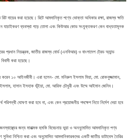
িট দায়ের করা হয়েছে। রিটে আমদানিকৃত পণ্যে ভোক্তা অধিকার রক্ষা, রাজস্ব ক্ষতি
 অনলাইন যাচাইকরণ ব্যবস্থা গড়ে তোলা এবং কিউআর কোড সংযুক্তকরণ কেন বাধ্যতামূলক
তরের প্রধান নিয়ন্ত্রক, জাতীয় রাজস্ব বোর্ড (এনবিআর) ও বাংলাদেশ ট্রেড অ্যান্ড
 বিবাদী করা হয়েছে।
 দায়ের করেন ১০ আইনজীবী। এরা হলেন- মো. মনিরুল ইসলাম মিয়া, মো. রোকনুজ্জামান,
ল ইসলাম, হাসান ইসহাক ভূঁইয়া, মো. আরিফ চৌধুরী এবং উম্মে আইমান জেনিব।
বার্থ পরিপন্থী ঘোষণা করা হবে না, এবং কেন প্রয়োজনীয় পদক্ষেপ নিতে নির্দেশ দেয়া হবে
জনস্বাস্থ্যের জন্য মারাত্মক হুমকি বিবেচনায় ভুয়া ও অননুমোদিত আমদানিকৃত পণ্য
রণ সুবিধা নিশ্চিত করা এবং অনুমোদিত আমদানিকারকদের একটি জাতীয় ডাটাবেস তৈরির