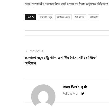
জন্য প্রয়োজনীয় পদক্ষেপ নিতে ব্যর্থ হওয়ায় সংশ্লিষ্ট কর্তৃপক্ষের নিষ্ক্রিয়
TAGS:
আমদানি পণ্য
কিউআর কোড
রিট দায়ের
হাইকোর্ট
Post
Previous
Previous
post:
জমকালো সন্ধ্যায় উন্মোচিত হলো ‘ইনফিনিক্স নোট ৫০ সিরিজ’
navigation
স্মার্টফোন
বিএম ইমরাদ তুষার
Follow Me: