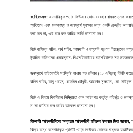
ক.বি.ডেস্ক:
আমদানিকৃত পণ্যে কিউআর কোড ব্যবহার বাধ্যতামূলক করতে র
প্রতিরোধ এবং জনস্বাস্থ্য ও জনস্বার্থ সুরক্ষার জন্য একটি কেন্দ্রীয়
করা হবে না, এই মর্মে রুল জারির আর্জি জানানো হয়।
রিটে বাণিজ্য সচিব, অর্থ সচিব, আমদানি ও রপ্তানি প্রধান নিয়ন্ত্রকের দপ্
ট্যারিফ কমিশনের চেয়ারম্যান, বিএসটিআইয়ের মহাপরিচালক সহ ছয়জনকে
জনস্বার্থে হাইকোর্টের সংশ্লিষ্ট শাখায় গত রবিবার (২০ এপ্রিল) রিটটি
রাগিব কবির, আবু শাহেদ, রেহেমিন চৌধুরী, আরফান সুলতানা, মো. সাইফু
রিটে এ বিষয়ে বিবাদীদের নিষ্ক্রিয়তা কেন আইনগত কর্তৃত্ব বহির্ভূত ও জনস্
না তা জানিয়ে রুল জারির আবেদন জানানো হয়।
রিটকারী আইনজীবিদের অন্যতম আইনজীবী মনিরুল ইসলাম মিয়া জানান,
“
বিক্রি বন্ধে আমদানিকৃত প্রতিটি পণ্যে কিউআর কোডের মাধ্যমে যাচাইক