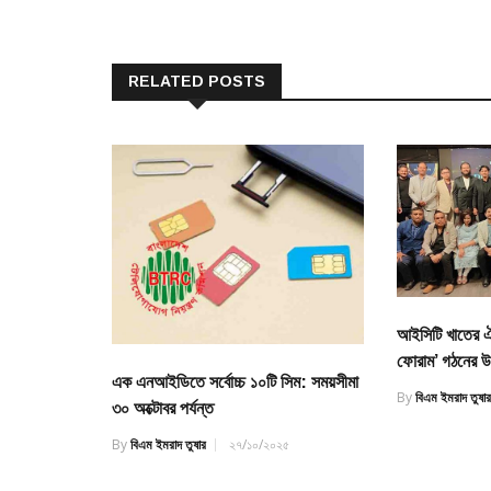
RELATED POSTS
আইসিটি খাতের 
ফোরাম’ গঠনের উ
এক এনআইডিতে সর্বোচ্চ ১০টি সিম: সময়সীমা
By
বিএম ইমরাদ তুষা
৩০ অক্টোবর পর্যন্ত
By
বিএম ইমরাদ তুষার
২৭/১০/২০২৫