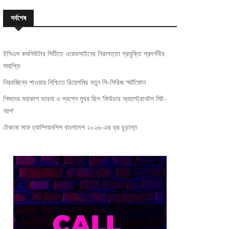
সর্বশেষ
ইসিএস কমপিউটার সিটিতে ওয়েভসাইনের নিরাপত্তা প্রযুক্তি প্রদর্শনীর
সমাপ্তি
নিরবচ্ছিন্ন পাওয়ার নিশ্চিতে রিয়েলমির নতুন সি-সিরিজ স্মার্টফোন
শিশুদের মহাকাশ ভাবনা ও স্বপ্নে মুখর ছিল ‘ফিউচার অ্যাস্ট্রোনটস মিট-
আপ’
টেকনো সাফ চ্যাম্পিয়নশিপ বাংলাদেশ ২০২৬-এর ড্র চূড়ান্ত