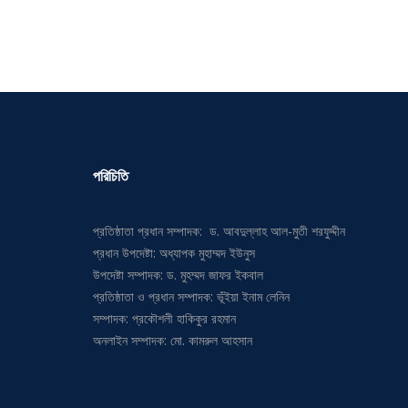
পরিচিতি
প্রতিষ্ঠাতা প্রধান সম্পাদক: ড. আবদুল্লাহ আল-মুতী শরফুদ্দীন
প্রধান উপদেষ্টা: অধ্যাপক মুহাম্মদ ইউনুস
উপদেষ্টা সম্পাদক: ড. মুহম্মদ জাফর ইকবাল
প্রতিষ্ঠাতা ও প্রধান সম্পাদক: ভূঁইয়া ইনাম লেনিন
সম্পাদক: প্রকৌশলী হাকিকুর রহমান
অনলাইন সম্পাদক: মো. কামরুল আহসান